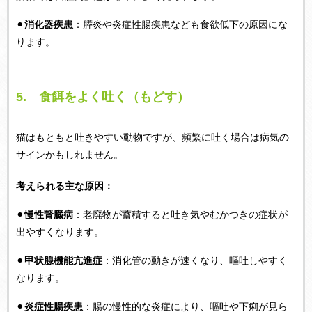
⚫︎
消化器疾患
：膵炎や炎症性腸疾患なども食欲低下の原因にな
ります。
5.
食餌をよく吐く（もどす）
猫はもともと吐きやすい動物ですが、頻繁に吐く場合は病気の
サインかもしれません。
考えられる主な原因：
⚫︎
慢性腎臓病
：老廃物が蓄積すると吐き気やむかつきの症状が
出やすくなります。
⚫︎
甲状腺機能亢進症
：消化管の動きが速くなり、嘔吐しやすく
なります。
⚫︎
炎症性腸疾患
：腸の慢性的な炎症により、嘔吐や下痢が見ら