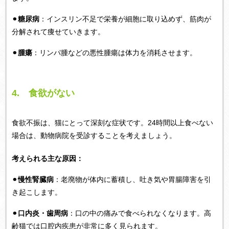
⚫︎
糖尿病
：インスリン不足で栄養が細胞に取り込めず、筋肉が
分解されて痩せていきます。
⚫︎
腫瘍
：リンパ腫などの悪性腫瘍は体力を消耗させます。
4. 食欲がない
食欲不振は、猫にとって深刻な症状です。24時間以上食べない
場合は、動物病院を受診することを考えましょう。
考えられる主な原因：
⚫︎
慢性腎臓病
：老廃物が体内に蓄積し、吐き気や胃腸障害を引
き起こします。
⚫︎
口内炎・歯周病
：口の中の痛みで食べられなくなります。高
齢猫では口腔内疾患が非常に多く見られます。