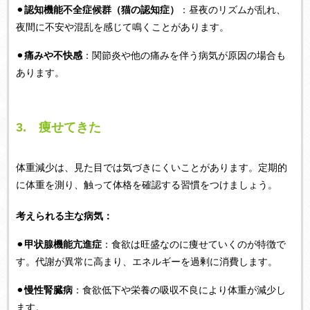
⚫︎
認知機能不全症候群（猫の認知症）
：昼夜のリズムが乱れ、
夜間に不安や混乱を感じて鳴くことがあります。
⚫︎
痛みや不快感
：関節炎や他の痛みを伴う病気が原因の場合も
あります。
3. 痩せてきた
体重減少は、見た目では気づきにくいことがあります。定期的
に体重を測り、触って体格を確認する習慣をつけましょう。
考えられる主な病気：
⚫︎
甲状腺機能亢進症
：食欲は旺盛なのに痩せていくのが特徴で
す。代謝が異常に高まり、エネルギーを過剰に消費します。
⚫︎
慢性腎臓病
：食欲低下や栄養の吸収不良により体重が減少し
ます。