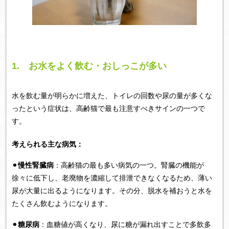
1.
お水をよく飲む・おしっこが多い
水を飲む量が明らかに増えた、トイレの回数や尿の量が多くな
ったという症状は、高齢猫で最も注意すべきサインの一つで
す。
考えられる主な病気：
⚫︎
慢性腎臓病
：高齢猫の最も多い病気の一つ。腎臓の機能が
徐々に低下し、老廃物を濃縮して排泄できなくなるため、薄い
尿が大量に出るようになります。その分、脱水を補おうと水を
たくさん飲むようになります。
⚫︎
糖尿病
：血糖値が高くなり、尿に糖が漏れ出すことで多飲多