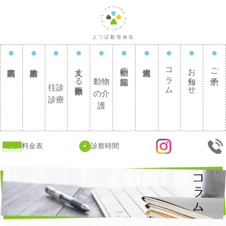
支える動物医療
動物の認知症
コラム
お知らせ
ご予約
動物
往診
の介
診療
護
料金表
診察時間