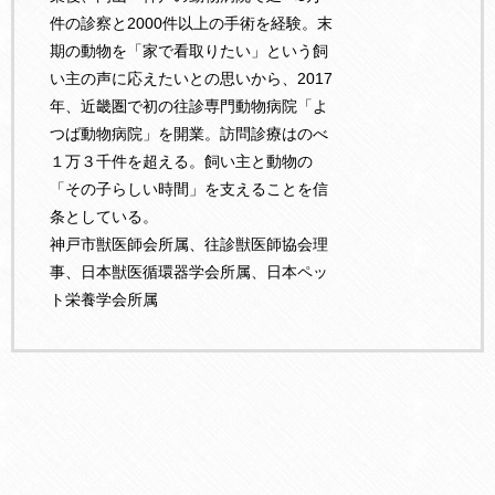
件の診察と2000件以上の手術を経験。末
期の動物を「家で看取りたい」という飼
い主の声に応えたいとの思いから、2017
年、近畿圏で初の往診専門動物病院「よ
つば動物病院」を開業。訪問診療はのべ
１万３千件を超える。飼い主と動物の
「その子らしい時間」を支えることを信
条としている。
神戸市獣医師会所属、往診獣医師協会理
事、日本獣医循環器学会所属、日本ペッ
ト栄養学会所属