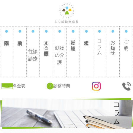
支える動物医療
動物の認知症
コラム
お知らせ
ご予約
動物
往診
の介
診療
護
料金表
診察時間